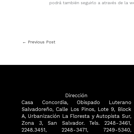
podrá también seguirlo a através de la w
←
Previous Post
Dirección
Casa Concordia, Obispado Luterano
Salvadoreño, Calle Los Pinos, Lote 9, Block
A, Urbanización La Floresta y Autopista Sur,
Zona 3, San Salvador. Tels. 2248-3461,
2248.3451, 2248-3471, 7249-5340,