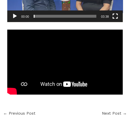
00:00
03:38
←
Previous Post
Next Post
→