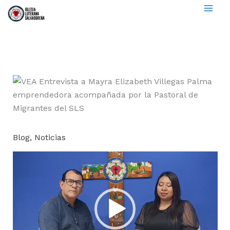
to
content
Blog
,
Noticias
Video
Player