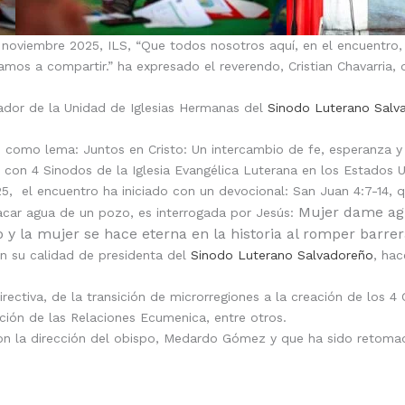
e noviembre 2025, ILS, “Que todos nosotros aquí, en el encuentro
os a compartir.” ha expresado el reverendo, Cristian Chavarria, d
inador de la Unidad de Iglesias Hermanas del
Sinodo Luterano Salv
 como lema: Juntos en Cristo: Un intercambio de fe, esperanza y
con 4 Sinodos de la Iglesia Evangélica Luterana en los Estados Un
5, el encuentro ha iniciado con un devocional: San Juan 4:7-14, q
Mujer dame agu
acar agua de un pozo, es interrogada por Jesús:
ro y la mujer se hace eterna en la historia al romper barrer
n su calidad de presidenta del
Sinodo Luterano Salvadoreño
, ha
rectiva, de la transición de microrregiones a la creación de los 4
nción de las Relaciones Ecumenica, entre otros.
 con la dirección del obispo, Medardo Gómez y que ha sido reto