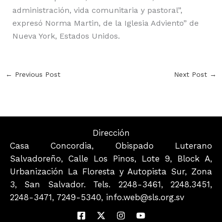
administración, vida comunitaria y pastoral”,
expresó Norma Martin, de la Iglesia Adviento” de
Nueva York, Estados Unidos.
←
Previous Post
Next Post
→
Dirección
Casa Concordia, Obispado Luterano
Salvadoreño, Calle Los Pinos, Lote 9, Block A,
Urbanización La Floresta y Autopista Sur, Zona
3, San Salvador. Tels. 2248-3461, 2248.3451,
2248-3471, 7249-5340, info.web@sls.org.sv