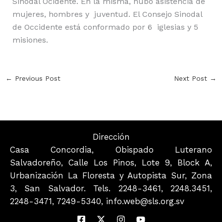
Sinodal Ocidente. En la misma, hubo asistencia de
mujeres, hombres y juventud. El Consejo Sinodal
de Occidente está conformado por 6 iglesias y 5
misiones.
←
Previous Post
Next Post
→
Dirección
Casa Concordia, Obispado Luterano
Salvadoreño, Calle Los Pinos, Lote 9, Block A,
Urbanización La Floresta y Autopista Sur, Zona
3, San Salvador. Tels. 2248-3461, 2248.3451,
2248-3471, 7249-5340, info.web@sls.org.sv