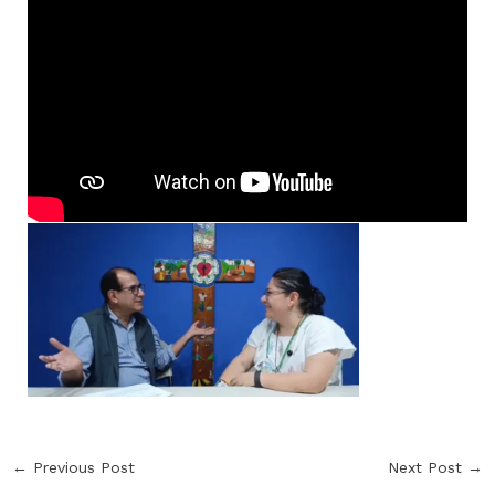
←
Previous Post
Next Post
→