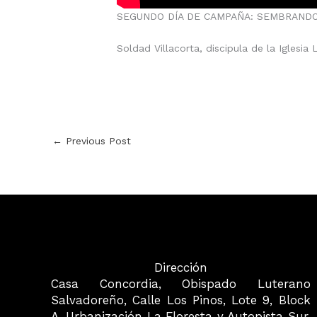
SEGUNDO DÍA DE CAMPAÑA: SEMBRAND
Soldad Villacorta, discipula de la Iglesia
←
Previous Post
Dirección
Casa Concordia, Obispado Luterano
Salvadoreño, Calle Los Pinos, Lote 9, Block
A, Urbanización La Floresta y Autopista Sur,