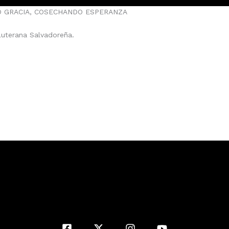
O GRACIA, COSECHANDO ESPERANZA
 Luterana Salvadoreña.