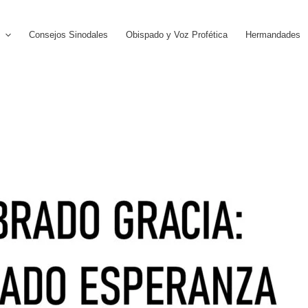
Consejos Sinodales
Obispado y Voz Profética
Hermandades